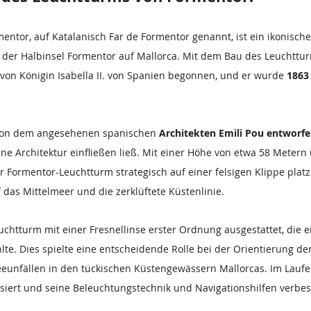
entor, auf Katalanisch Far de Formentor genannt, ist ein ikonisch
e der Halbinsel Formentor auf Mallorca. Mit dem Bau des Leuchttu
von Königin Isabella II. von Spanien begonnen, und er wurde 
1863
von dem angesehenen spanischen 
Architekten Emili Pou entworf
eine Architektur einfließen ließ. Mit einer Höhe von etwa 58 Meter
Formentor-Leuchtturm strategisch auf einer felsigen Klippe platzi
das Mittelmeer und die zerklüftete Küstenlinie.
chtturm mit einer Fresnellinse erster Ordnung ausgestattet, die ei
hlte. Dies spielte eine entscheidende Rolle bei der Orientierung der
eunfällen in den tückischen Küstengewässern Mallorcas. Im Laufe
iert und seine Beleuchtungstechnik und Navigationshilfen verbes