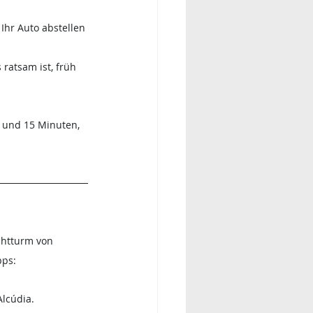
Ihr Auto abstellen 
 ratsam ist, früh 
 und 15 Minuten, 
chtturm von 
pps:
Alcúdia.