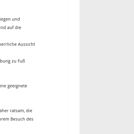
tiegen und 
nd auf die 
errliche Aussicht 
ebung zu Fuß 
ine geeignete 
aher ratsam, die 
Ihrem Besuch des 