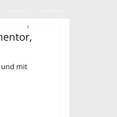
MALLORCA
UNSER TEAM
mentor,
 und mit 