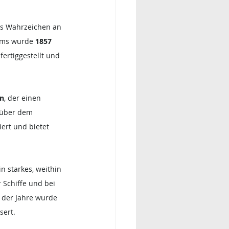
es Wahrzeichen an 
rms wurde 
1857 
 
fertiggestellt und 
en
, der einen 
n über dem 
ert und bietet 
n starkes, weithin 
 Schiffe und bei 
 der Jahre wurde 
sert.