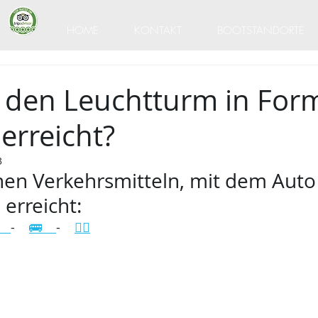
HOME
KONTAKT
BOOTSTANDORTE
den Leuchtturm in For
erreicht?
3
chen Verkehrsmitteln, mit dem Auto
erreicht: 
   
-    
🚌    
-    
🚴‍♀️