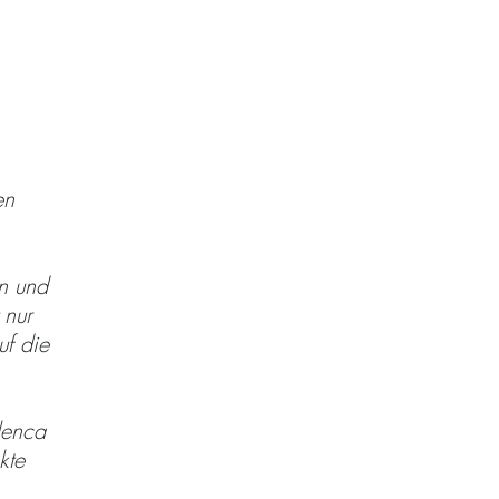
en
n und
 nur
uf die
lenca
kte