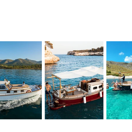
 mallorquinische Boote
nd Katamarane