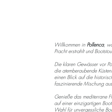
Warum sollte 
besten Boots
Willkommen in
Pollenca
, w
Pracht erstrahlt und Bootst
Die klaren Gewässer vor Po
die atemberaubende Küstenl
einen Blick auf die histori
faszinierende Mischung aus 
Genieße das mediterrane Fl
auf einer einzigartigen Boots
Wahl für unvergessliche Boo