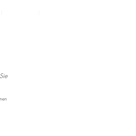
MALLORCA
UNSER TEAM
Sie
hnen