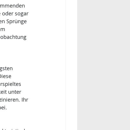
hwimmenden 
 oder sogar 
en Sprünge 
em 
Beobachtung 
gsten 
Diese 
rspieltes 
eit unter 
inieren. Ihr 
ei.