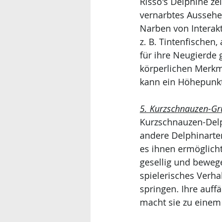
Risso's Delphine ze
vernarbtes Aussehe
Narben von Interak
z. B. Tintenfischen,
für ihre Neugierde 
körperlichen Merkm
kann ein Höhepunkt
5. Kurzschnauzen-Gru
Kurzschnauzen-Delp
andere Delphinarte
es ihnen ermöglich
gesellig und beweg
spielerisches Verh
springen. Ihre auff
macht sie zu einem 