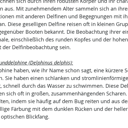
ichnen sich durch ihren robusten Körper und ihr chara
n aus. Mit zunehmendem Alter sammeln sich an ihre
tionen mit anderen Delfinen und Begegnungen mit ihr
 an. Diese geselligen Delfine reisen oft in kleinen Gr
gegenüber Booten bekannt. Die Beobachtung ihrer ein
ale, einschließlich des runden Kopfes und der hohen
 der Delfinbeobachtung sein.
nddelphine (Delphinus delphis):
hine haben, wie ihr Name schon sagt, eine kürzere S
n. Sie haben einen schlanken und stromlinienförmige
t, schnell durch das Wasser zu schwimmen. Diese Delf
en sich oft in großen, zusammenhängenden Scharen. S
alten, indem sie häufig auf dem Bug reiten und aus d
ällige Färbung mit dem dunklen Rücken und der heller
optischen Blickfang.