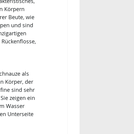
kteristisches, 
n Körpern 
er Beute, wie 
uppen und sind 
zigartigen 
 Rückenflosse, 
chnauze als 
n Körper, der 
ine sind sehr 
ie zeigen ein 
em Wasser 
en Unterseite 