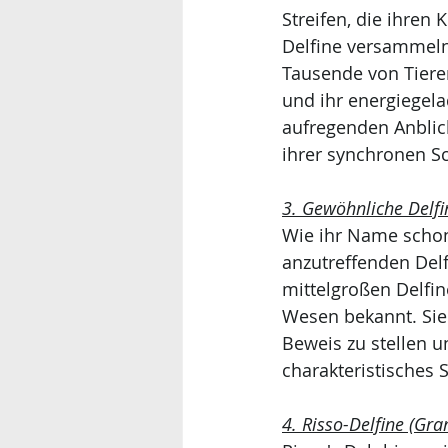
Streifen, die ihre
Delfine versammeln
Tausende von Tiere
und ihr energiegel
aufregenden Anblick
ihrer synchronen S
3. Gewöhnliche Delfi
Wie ihr Name schon
anzutreffenden Delf
mittelgroßen Delfin
Wesen bekannt. Sie 
Beweis zu stellen u
charakteristisches
4. Risso-Delfine (Gra