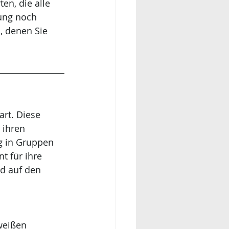
n, die alle 
ung noch 
, denen Sie 
rt. Diese 
 ihren 
g in Gruppen 
t für ihre 
d auf den 
weißen 