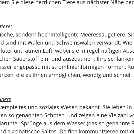
i dem Sie diese herrlichen Tiere aus nächster Nähe be
tiere:
Fische, sondern hochintelligente Meeressäugetiere. Si
nd sind mit Walen und Schweinswalen verwandt. Wie
lüter und atmen Luft, wobei sie in regelmäßigen Abs
chen Sauerstoff ein- und auszuatmen. Ihre schlanken
sser angepasst, mit stromlinienförmigen Formen, Rü
nzen, die es ihnen ermöglichen, wendig und schnell 
inen:
r verspieltes und soziales Wesen bekannt. Sie leben in
en so genannten Schoten, und zeigen eine Vielzahl v
darunter Sprünge aus dem Wasser (das so genannte B
und akrobatische Saltos. Delfine kommunizieren mit 