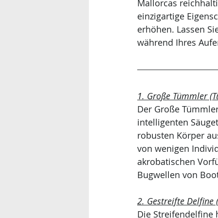
Mallorcas reichhalt
einzigartige Eigen
erhöhen. Lassen Sie
während Ihres Aufe
1. Große Tümmler (Tu
Der Große Tümmler i
intelligenten Säuge
robusten Körper aus
von wenigen Individ
akrobatischen Vorf
Bugwellen von Boot
2. Gestreifte Delfine
Die Streifendelfin