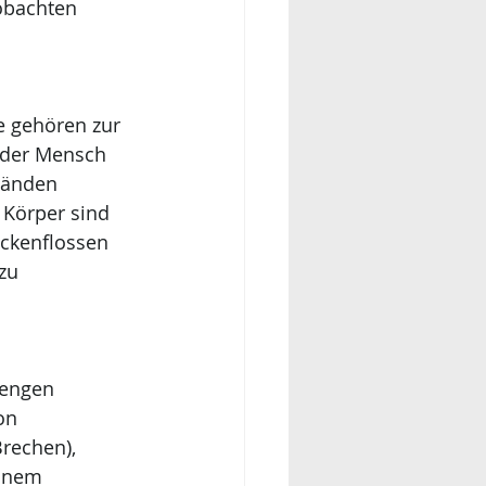
obachten 
e gehören zur 
 der Mensch 
tänden 
 Körper sind 
ckenflossen 
zu 
 engen 
on 
rechen), 
einem 