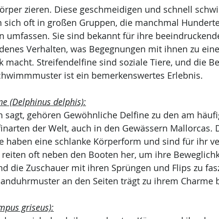
n Körper zieren. Diese geschmeidigen und schnell sc
 sich oft in großen Gruppen, die manchmal Hunderte
n umfassen. Sie sind bekannt für ihre beeindruckend
adenes Verhalten, was Begegnungen mit ihnen zu ein
 macht. Streifendelfine sind soziale Tiere, und die 
chwimmmuster ist ein bemerkenswertes Erlebnis.
ne (Delphinus delphis):
 sagt, gehören Gewöhnliche Delfine zu den am häufi
inarten der Welt, auch in den Gewässern Mallorcas. 
e haben eine schlanke Körperform und sind für ihr ve
reiten oft neben den Booten her, um ihre Beweglichk
nd die Zuschauer mit ihren Sprüngen und Flips zu fasz
 Sanduhrmuster an den Seiten trägt zu ihrem Charme b
mpus griseus):