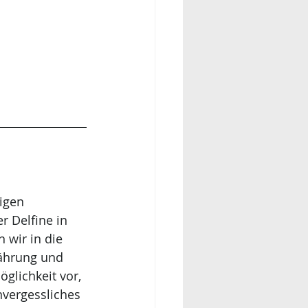
igen 
 Delfine in 
 wir in die 
nährung und 
glichkeit vor, 
nvergessliches 