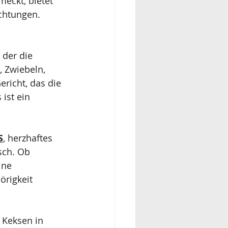
eckt, bietet 
ichtungen.
 der die 
, Zwiebeln, 
richt, das die 
ist ein 
S
, herzhaftes 
sch. Ob 
ine 
rigkeit 
 Keksen in 