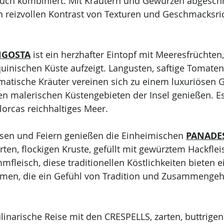
uch kombiniert. Mit Kräutern und Gewürzen abgeschm
en reizvollen Kontrast von Texturen und Geschmacksr
NGOSTA
 ist ein herzhafter Eintopf mit Meeresfrüchten,
uinischen Küste aufzeigt. Langusten, saftige Tomaten
tische Kräuter vereinen sich zu einem luxuriösen Ge
n malerischen Küstengebieten der Insel genießen. Es 
lorcas reichhaltiges Meer.
ssen und Feiern genießen die Einheimischen 
PANADE
rten, flockigen Kruste, gefüllt mit gewürztem Hackflei
fleisch, diese traditionellen Köstlichkeiten bieten e
en, die ein Gefühl von Tradition und Zusammengehö
linarische Reise mit den CRESPELLS, zarten, buttrigen