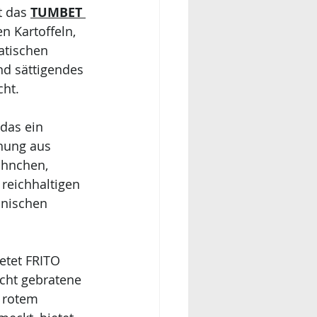
 das 
TUMBET 
n Kartoffeln, 
atischen 
d sättigendes 
cht.
 das ein 
hung aus 
ähnchen, 
eichhaltigen 
inischen 
etet FRITO 
cht gebratene 
 rotem 