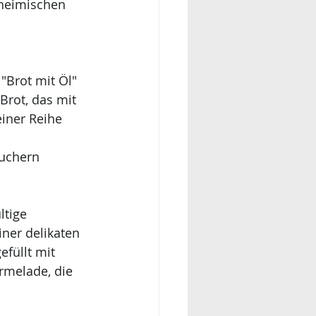
nheimischen 
 
"Brot mit Öl" 
Brot, das mit 
iner Reihe 
 
uchern 
ltige 
ner delikaten 
füllt mit 
rmelade, die 