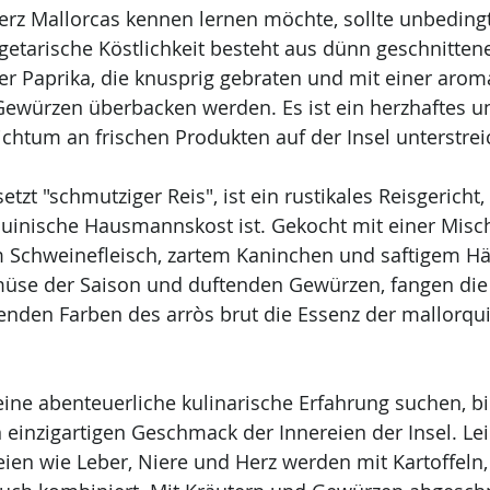
erz Mallorcas kennen lernen möchte, sollte unbedingt
getarische Köstlichkeit besteht aus dünn geschnittene
r Paprika, die knusprig gebraten und mit einer arom
würzen überbacken werden. Es ist ein herzhaftes un
ichtum an frischen Produkten auf der Insel unterstrei
setzt "schmutziger Reis", ist ein rustikales Reisgericht,
rquinische Hausmannskost ist. Gekocht mit einer Misc
em Schweinefleisch, zartem Kaninchen und saftigem H
e der Saison und duftenden Gewürzen, fangen die r
nden Farben des arròs brut die Essenz der mallorqu
 eine abenteuerliche kulinarische Erfahrung suchen, bi
inzigartigen Geschmack der Innereien der Insel. Lei
eien wie Leber, Niere und Herz werden mit Kartoffeln,