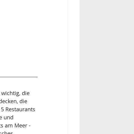
wichtig, die 
decken, die 
15 Restaurants 
le und 
ts am Meer - 
sches 