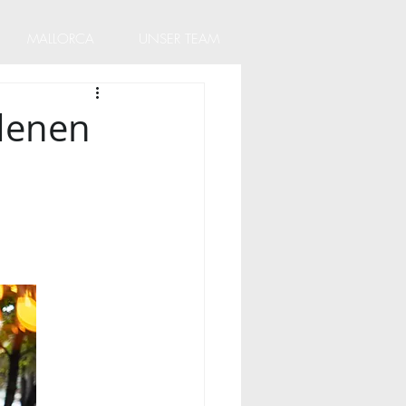
MALLORCA
UNSER TEAM
 denen