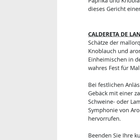
Paprika und Knobla
dieses Gericht ein
CALDERETA DE LA
Schätze der mallorq
Knoblauch und aroma
Einheimischen in de
wahres Fest für Mal
Bei festlichen Anlä
Gebäck mit einer za
Schweine- oder Lamm
Symphonie von Arom
hervorrufen.
Beenden Sie Ihre ku