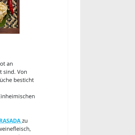
ot an 
t sind. Von 
üche besticht 
Einheimischen 
RASADA 
zu 
einefleisch, 