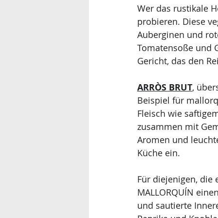
Wer das rustikale H
probieren. Diese ve
Auberginen und rote
Tomatensoße und Ge
Gericht, das den Re
ARRÒS BRUT
, über
Beispiel für mallo
Fleisch wie saftig
zusammen mit Gemüs
Aromen und leuchte
Küche ein.
Für diejenigen, die
MALLORQUÍN einen e
und sautierte Inner